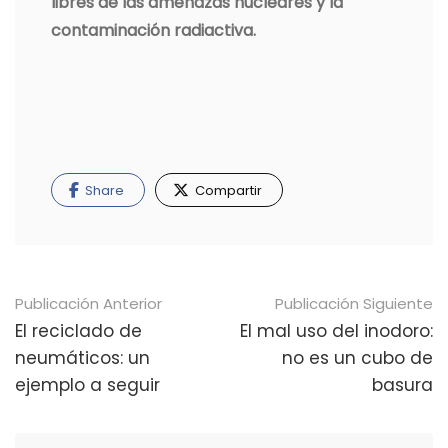
libres de las amenazas nucleares y la
contaminación radiactiva.
Share
Compartir
Navegación
Publicación Anterior
Publicación Siguiente
de
El reciclado de
El mal uso del inodoro:
neumáticos: un
no es un cubo de
publicaciones
ejemplo a seguir
basura