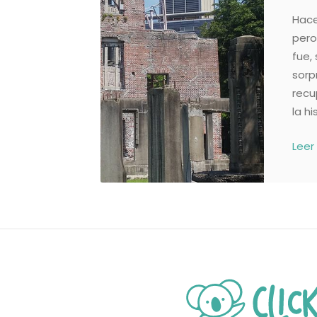
Hace
pero
fue,
sorp
recu
la hi
Leer