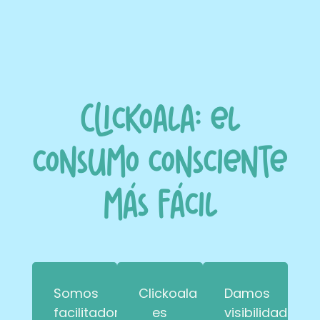
Clickoala: el
consumo consciente
más fácil
Somos
Clickoala
Damos
facilitadores
es
visibilidad