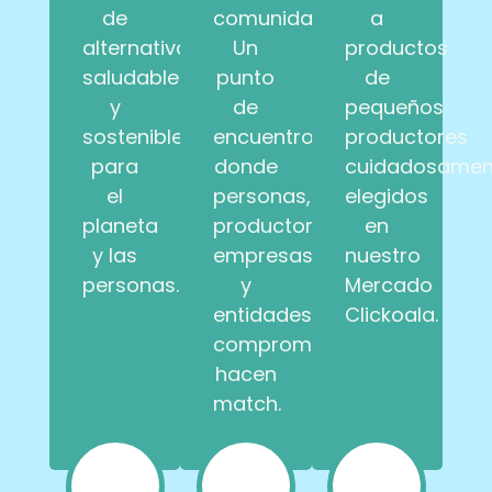
de
comunidad.
a
alternativas
Un
productos
saludables
punto
de
y
de
pequeños
sostenibles
encuentro
productores
para
donde
cuidadosamen
el
personas,
elegidos
planeta
productores,
en
y las
empresas
nuestro
personas.
y
Mercado
entidades
Clickoala.
comprometidas
hacen
match.