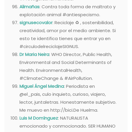
Alimañas
: Contra toda forma de maltrato y
explotación animal #antiespecismo.
signusecovalor
: Reciclaje ♻ , sostenibilidad,
creatividad, amor por el medio ambiente. Si
esto te identifica tienes que entrar ya en
#circulodelreciclajeSIGNUS.
Dr Maria Neira
: WHO Director, Public Health,
Environmental and Social Determinants of
Health. EnvironmentalHealth,
#ClimateChange & #AirPollution.
Miguel Ángel Medina
: Periodista en
@el_pais, culo inquieto, curioso, viajero,
lector, juntaletras. Honestamente subjetivo.
Me muevo en http://bici.De Huelma.
Luis M Domínguez
: NATURALISTA
emocionado y conmocionado. SER HUMANO