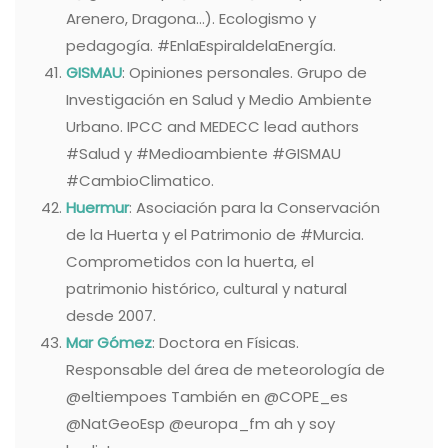
Arenero, Dragona…). Ecologismo y
pedagogía. #EnlaEspiraldelaEnergía.
GISMAU
: Opiniones personales. Grupo de
Investigación en Salud y Medio Ambiente
Urbano. IPCC and MEDECC lead authors
#Salud y #Medioambiente #GISMAU
#CambioClimatico.
Huermur
: Asociación para la Conservación
de la Huerta y el Patrimonio de #Murcia.
Comprometidos con la huerta, el
patrimonio histórico, cultural y natural
desde 2007.
Mar Gómez
: Doctora en Físicas.
Responsable del área de meteorología de
@eltiempoes También en @COPE_es
@NatGeoEsp @europa_fm ah y soy