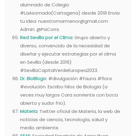
alumnado de Colegio
#LaAsomada(Cartagena) desde 2018 Envía
tu idea: nuestromarmenor@gmail.com
Admin: @PaCorrs.
Red Sevilla por el Clima
: Grupo abierto y
diverso, convencido de la necesidad de
diseñar y ejecutar estrategias por el clima
en Sevilla (desde 2016)
#SevillaCapitalVerdeEuropea2023.
Dr. BioBlogo
: #divulgación #fauna #flora
#evolución. Escribo hilos de Biología (a
veces muy largos Cara sonriente con boca
abierta y sudor frío).
Materia
: Twitter oficial de Materia, la web de
noticias de ciencia, tecnología, salud y
medio ambiente.
SEAE
: Sociedad Española de Agricultura