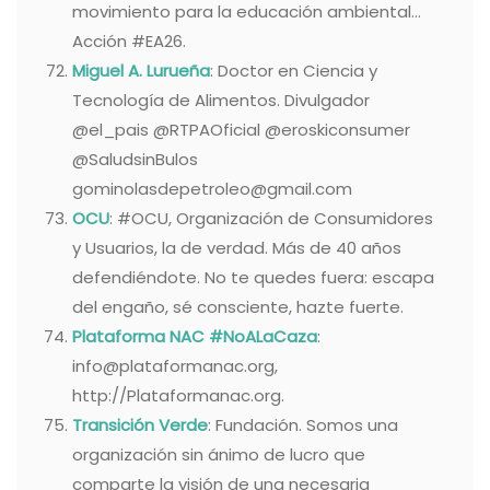
movimiento para la educación ambiental…
Acción #EA26.
Miguel A. Lurueña
: Doctor en Ciencia y
Tecnología de Alimentos. Divulgador
@el_pais @RTPAOficial @eroskiconsumer
@SaludsinBulos
gominolasdepetroleo@gmail.com
OCU
: #OCU, Organización de Consumidores
y Usuarios, la de verdad. Más de 40 años
defendiéndote. No te quedes fuera: escapa
del engaño, sé consciente, hazte fuerte.
Plataforma NAC #NoALaCaza
:
info@plataformanac.org,
http://Plataformanac.org.
Transición Verde
: Fundación. Somos una
organización sin ánimo de lucro que
comparte la visión de una necesaria