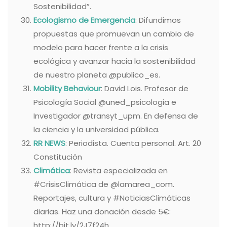
Sostenibilidad”.
Ecologismo de Emergencia
: Difundimos
propuestas que promuevan un cambio de
modelo para hacer frente a la crisis
ecológica y avanzar hacia la sostenibilidad
de nuestro planeta @publico_es.
Mobility Behaviour
: David Lois. Profesor de
Psicología Social @uned_psicologia e
Investigador @transyt_upm. En defensa de
la ciencia y la universidad pública.
RR NEWS
: Periodista. Cuenta personal. Art. 20
Constitución
Climática
: Revista especializada en
#CrisisClimática de @lamarea_com.
Reportajes, cultura y #NoticiasClimáticas
diarias. Haz una donación desde 5€:
http://bit.ly/2J7f24h