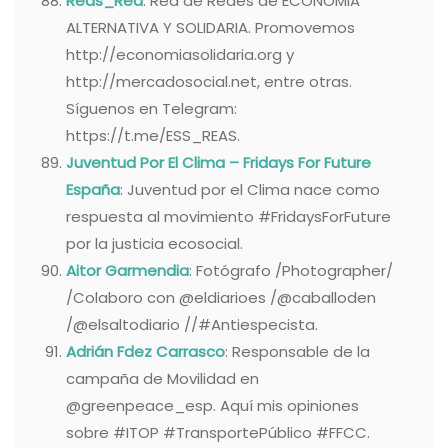
Reas_Red
: Red de Redes de ECONOMIA
ALTERNATIVA Y SOLIDARIA. Promovemos
http://economiasolidaria.org y
http://mercadosocial.net, entre otras.
Síguenos en Telegram:
https://t.me/ESS_REAS.
Juventud Por El Clima – Fridays For Future
España
: Juventud por el Clima nace como
respuesta al movimiento #FridaysForFuture
por la justicia ecosocial.
Aitor Garmendia
: Fotógrafo /Photographer/
/Colaboro con @eldiarioes /@caballoden
/@elsaltodiario //#Antiespecista.
Adrián Fdez Carrasco
: Responsable de la
campaña de Movilidad en
@greenpeace_esp. Aquí mis opiniones
sobre #ITOP #TransportePúblico #FFCC.