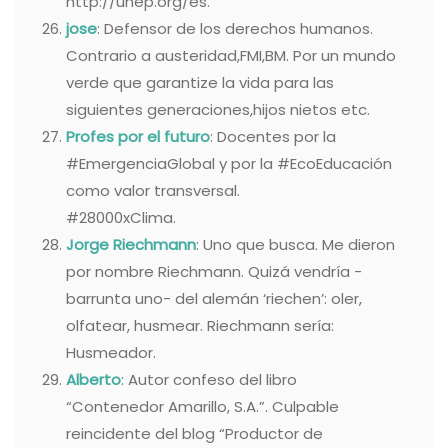
http://unep.org/es.
jose
: Defensor de los derechos humanos.
Contrario a austeridad,FMI,BM. Por un mundo
verde que garantize la vida para las
siguientes generaciones,hijos nietos etc.
Profes por el futuro
: Docentes por la
#EmergenciaGlobal y por la #EcoEducación
como valor transversal.
#28000xClima.
Jorge Riechmann
: Uno que busca. Me dieron
por nombre Riechmann. Quizá vendría -
barrunta uno- del alemán ‘riechen’: oler,
olfatear, husmear. Riechmann sería:
Husmeador.
Alberto
: Autor confeso del libro
“Contenedor Amarillo, S.A.”. Culpable
reincidente del blog “Productor de