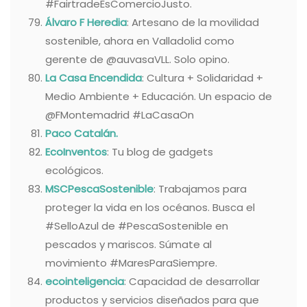
#FairtradeEsComercioJusto.
Álvaro F Heredia
: Artesano de la movilidad
sostenible, ahora en Valladolid como
gerente de @auvasaVLL. Solo opino.
La Casa Encendida
: Cultura + Solidaridad +
Medio Ambiente + Educación. Un espacio de
@FMontemadrid #LaCasaOn
Paco Catalán.
EcoInventos
: Tu blog de gadgets
ecológicos.
MSCPescaSostenible
: Trabajamos para
proteger la vida en los océanos. Busca el
#SelloAzul de #PescaSostenible en
pescados y mariscos. Súmate al
movimiento #MaresParaSiempre.
ecointeligencia
: Capacidad de desarrollar
productos y servicios diseñados para que