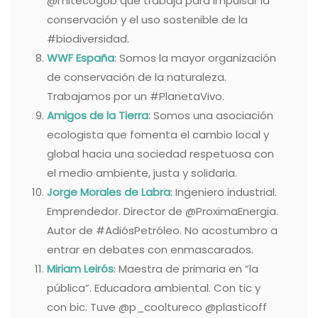
@mitecogob que trabaja para impulsar la
conservación y el uso sostenible de la
#biodiversidad.
WWF España
: Somos la mayor organización
de conservación de la naturaleza.
Trabajamos por un #PlanetaVivo.
Amigos de la Tierra
: Somos una asociación
ecologista que fomenta el cambio local y
global hacia una sociedad respetuosa con
el medio ambiente, justa y solidaria.
Jorge Morales de Labra
: Ingeniero industrial.
Emprendedor. Director de @ProximaEnergia.
Autor de #AdiósPetróleo. No acostumbro a
entrar en debates con enmascarados.
Miriam Leirós
: Maestra de primaria en “la
pública”. Educadora ambiental. Con tic y
con bic. Tuve @p_cooltureco @plasticoff