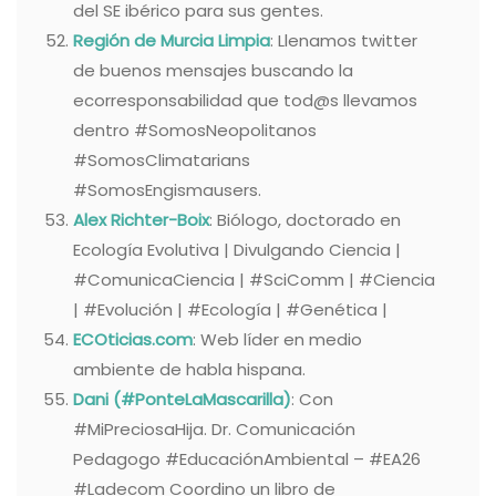
del SE ibérico para sus gentes.
Región de Murcia Limpia
: Llenamos twitter
de buenos mensajes buscando la
ecorresponsabilidad que tod@s llevamos
dentro #SomosNeopolitanos
#SomosClimatarians
#SomosEngismausers.
Alex Richter-Boix
: Biólogo, doctorado en
Ecología Evolutiva | Divulgando Ciencia |
#ComunicaCiencia | #SciComm | #Ciencia
| #Evolución | #Ecología | #Genética |
ECOticias.com
: Web líder en medio
ambiente de habla hispana.
Dani (#PonteLaMascarilla)
: Con
#MiPreciosaHija. Dr. Comunicación
Pedagogo #EducaciónAmbiental – #EA26
#Ladecom Coordino un libro de