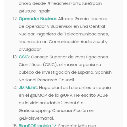
ahora desde #TeachersForFutureSpain
@future_spain.
Operador Nuclear
: Alfredo García. Licencia
de Operador y Supervisor en una Central
Nuclear, Ingeniero de Telecomunicaciones,
Licenciado en Comunicación Audiovisual y
Divulgador.
CSIC
: Consejo Superior de Investigaciones
Científicas (CSIC), el mayor organismo
público de investigación de España. Spanish
National Research Council.
JM Mulet
: Hago plantas tolerantes a sequía
en el @IBMCP de la @UPV. He escrito ¿Qué
es la vida saludable? Inventé el
Garlicsoupping. CienciasinFicción en
@ElPaisSemanal.
BlogSOStenible ツ
: Ecología: Más que