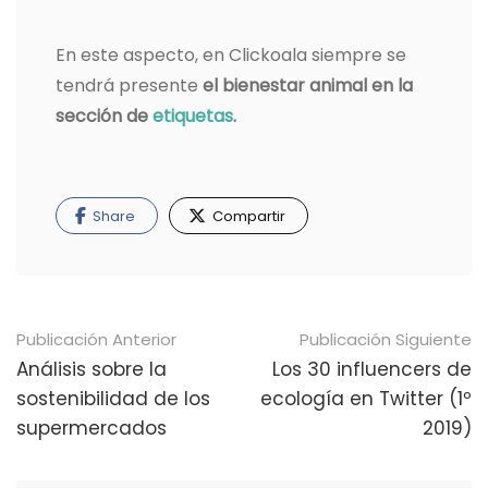
En este aspecto, en Clickoala siempre se
tendrá presente
el bienestar animal en la
sección de
etiquetas
.
Share
Compartir
Navegación
Publicación Anterior
Publicación Siguiente
de
Análisis sobre la
Los 30 influencers de
sostenibilidad de los
ecología en Twitter (1º
publicaciones
supermercados
2019)