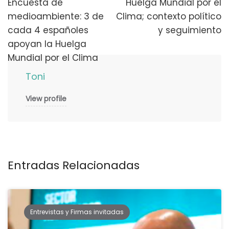
de
Encuesta de
Huelga Mundial por el
medioambiente: 3 de
Clima; contexto político
publicaciones
cada 4 españoles
y seguimiento
apoyan la Huelga
Mundial por el Clima
Toni
View profile
Entradas Relacionadas
Entrevistas y Firmas invitadas