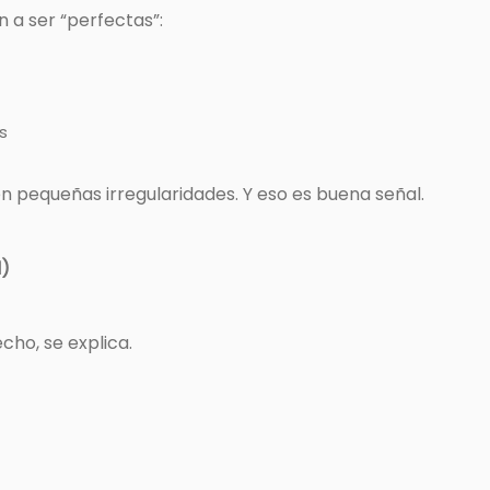
n a ser “perfectas”:
s
en pequeñas irregularidades. Y eso es buena señal.
l)
ho, se explica.