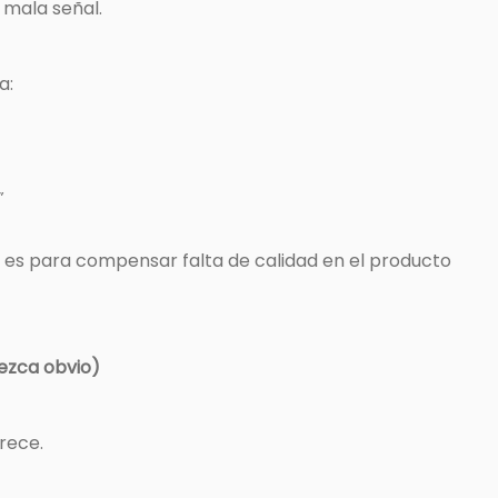
, mala señal.
a:
”
s para compensar falta de calidad en el producto
rezca obvio)
arece.