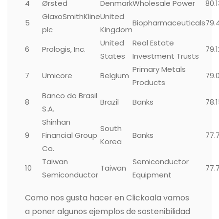
4
Ørsted
Denmark
Wholesale Power
80.
GlaxoSmithKline
United
5
Biopharmaceuticals
79.
plc
Kingdom
United
Real Estate
6
Prologis, Inc.
79.
States
Investment Trusts
Primary Metals
7
Umicore
Belgium
79.
Products
Banco do Brasil
8
Brazil
Banks
78.
S.A.
Shinhan
South
9
Financial Group
Banks
77.
Korea
Co.
Taiwan
Semiconductor
10
Taiwan
77.
Semiconductor
Equipment
Como nos gusta hacer en Clickoala vamos
a poner algunos ejemplos de sostenibilidad