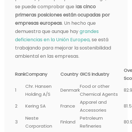
se puede comprobar que l
as cinco
primeras posiciones están ocupadas por
empresas europeas
. Un hecho que
demuestra que aunque hay
grandes
deficiencias en la Unión Europea,
se está
trabajando para mejorar la sostenibilidad
ambiental en las empresas.
Ove
Rank
Company
Country
GICS Industry
Sco
Chr. Hansen
Food or other
1
Denmark
82.
Holding A/S
Chemical Agents
Apparel and
2
Kering SA
France
81.
Accessories
Neste
Petroleum
3
Finland
80.
Corporation
Refineries