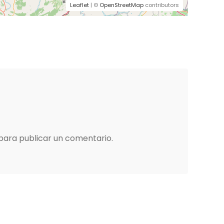
Leaflet
| ©
OpenStreetMap
contributors
para publicar un comentario.