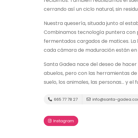
recibimos. También reutilizamos el sue
cerrando así un ciclo natural, sin residuo
Nuestra quesería, situada junto al est
Combinamos tecnología puntera con p
fermentados cargados de matices. La hi
cada cámara de maduración están en e
Santa Gadea nace del deseo de hacer 
abuelos, pero con las herramientas de h
suelo, los animales, las personas… y el
665 77 78 27
info@santa-gadea.c
Instagram