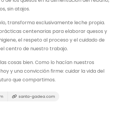
ro de los quesos en la alimentación del rebaño,
s, sin atajos.
ablo, transforma exclusivamente leche propia.
rácticas centenarias para elaborar quesos y
giene, el respeto al proceso y el cuidado de
l centro de nuestro trabajo.
las cosas bien. Como lo hacían nuestros
oy y una convicción firme: cuidar la vida del
 futuro que compartimos.
om
santa-gadea.com