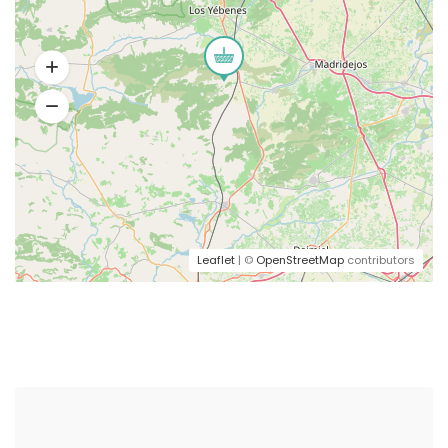
Leaflet
| ©
OpenStreetMap
contributors