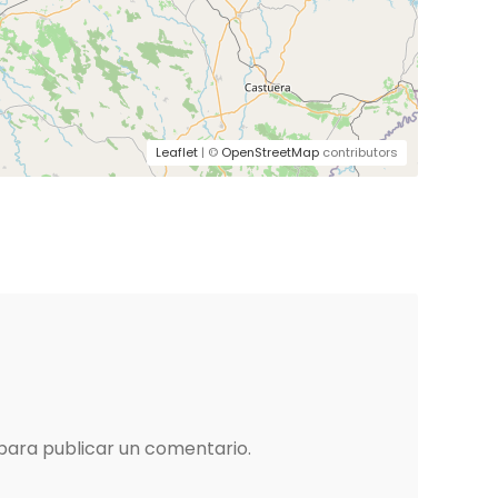
Leaflet
| ©
OpenStreetMap
contributors
para publicar un comentario.