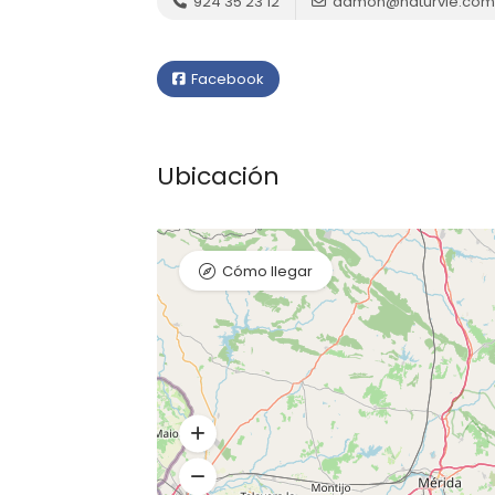
924 35 23 12
admon@naturvie.com
Facebook
Ubicación
Cómo llegar