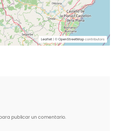
Leaflet
| ©
OpenStreetMap
contributors
para publicar un comentario.