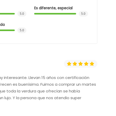
Es diferente, especial
5.0
5.0
ida
5.0
 interesante. Llevan 15 años con certificación
ofrecen es buenísima. Fuimos a comprar un martes
que toda la verdura que ofrecían se había
 un lujo. Y la persona que nos atendio super