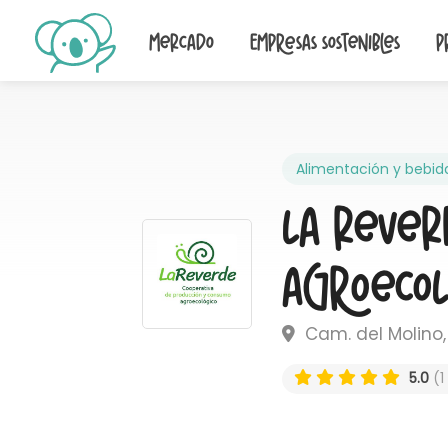
Mercado
Empresas sostenibles
P
Alimentación y bebid
La Rever
Agroecol
Cam. del Molino, 
5.0
(1