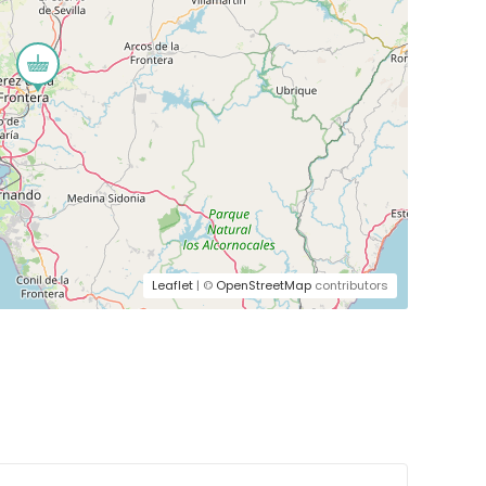
Leaflet
| ©
OpenStreetMap
contributors