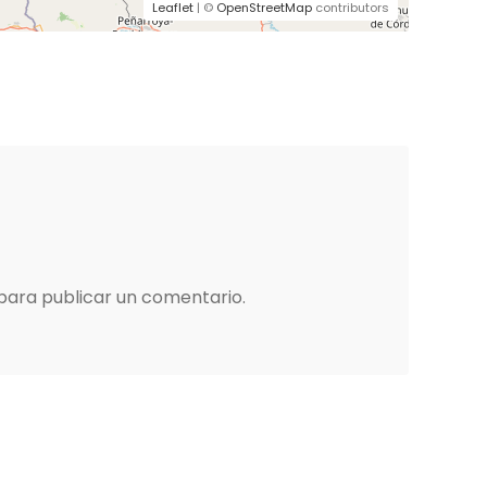
Leaflet
| ©
OpenStreetMap
contributors
para publicar un comentario.