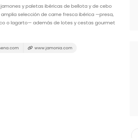
jamones y paletas ibéricas de bellota y de cebo
amplia selección de carne fresca ibérica —presa,
banico o lagarto— además de lotes y cestas gourmet
mena.com
www.jamonia.com