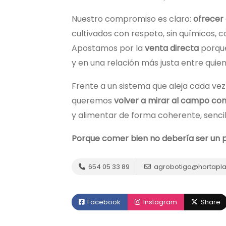
Nuestro compromiso es claro:
ofrecer
cultivados con respeto, sin químicos, 
Apostamos por la
venta directa
porque
y en una relación más justa entre qui
Frente a un sistema que aleja cada vez 
queremos
volver a mirar al campo co
y alimentar de forma coherente, sencil
Porque comer bien no debería ser un pri
654 05 33 89
agrobotiga@hortapla
Facebook
Instagram
Share