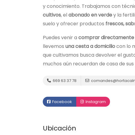
y conocimiento. Trabajamos con técni
cultivos
, el
abonado en verde
y la ferti
suelo y ofrecer productos
frescos, sa
Puedes venir a
comprar directamente e
llevemos
una cesta a domicilio
con lo m
que cultivamos busca devolver el gusto 
muchos aún recuerdan de casa de sus 
669 63 37 78
comandes@hortacalm
Facebook
Instagram
Ubicación