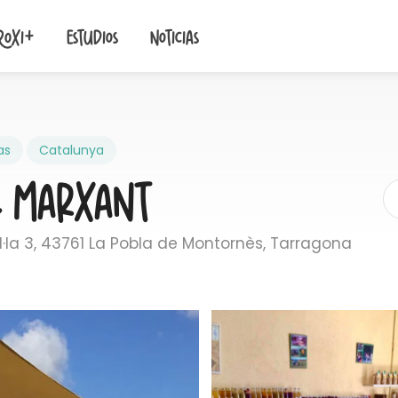
roxi+
Estudios
Noticias
as
Catalunya
l Marxant
l·la 3, 43761 La Pobla de Montornès, Tarragona