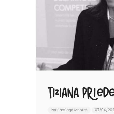
Tiziana Pried
Por
Santiago Montes
07/04/20