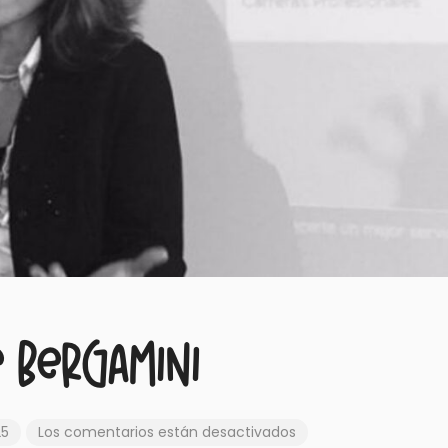
e Bergamini
25
Los comentarios están desactivados