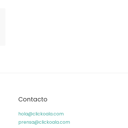
Contacto
hola@clickoala.com
prensa@clickoala.com