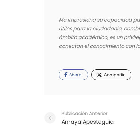
Me impresiona su capacidad par
útiles para la ciudadanía, combi
ámbito académico, es un privile
conectan el conocimiento con la
Share
Compartir
Navegación
Publicación Anterior
de
Amaya Apesteguia
publicaciones