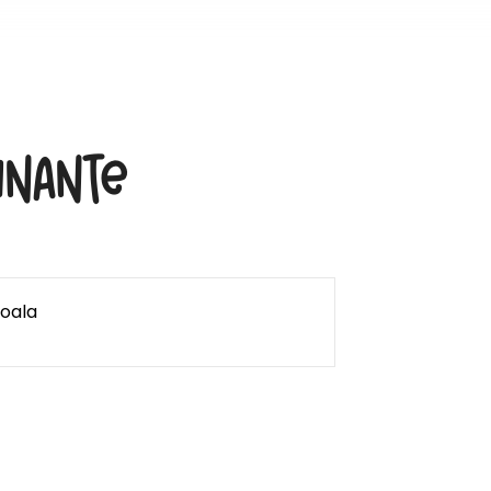
inante
Koala