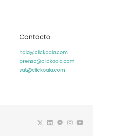
Contacto
hola@clickoala.com
prensa@clickoala.com
sat@clickoala.com