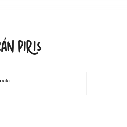
án Piris
Koala