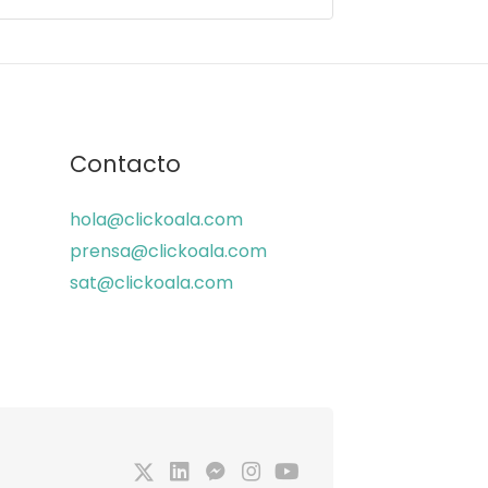
Contacto
hola@clickoala.com
prensa@clickoala.com
sat@clickoala.com