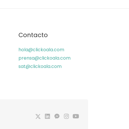
Contacto
hola@clickoala.com
prensa@clickoala.com
sat@clickoala.com