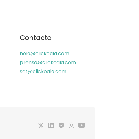
Contacto
hola@clickoala.com
prensa@clickoala.com
sat@clickoala.com