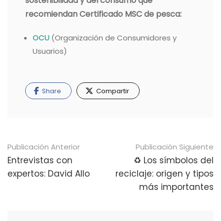
sostenibilidad y del consumo que
recomiendan Certificado MSC de pesca:
OCU
(Organización de Consumidores y
Usuarios)
Share
Compartir
Navegación
Publicación Anterior
Publicación Siguiente
de
Entrevistas con
♻ Los símbolos del
expertos: David Allo
reciclaje: origen y tipos
publicaciones
más importantes