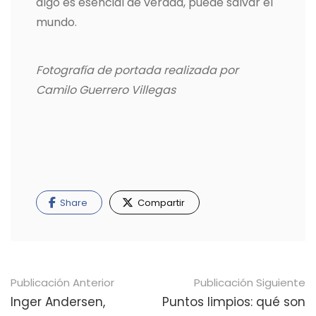
algo es esencial de verdad, puede salvar el
mundo.
Fotografía de portada realizada por
Camilo Guerrero Villegas
Share
Compartir
Navegación
Publicación Anterior
Publicación Siguiente
de
Inger Andersen,
Puntos limpios: qué son