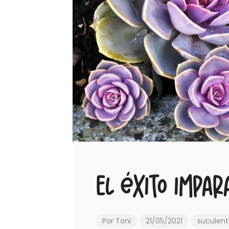
El éxito impa
Por
Toni
21/05/2021
suculent