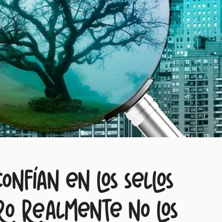
confían en los sellos
ero realmente no los