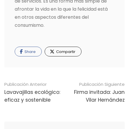
de servicios. Es una forma más simple de
afrontar la vida en la que la felicidad está
en otros aspectos diferentes del
consumismo.
Share
Compartir
Navegación
Publicación Anterior
Publicación Siguiente
de
Lavavajillas ecológico:
Firma invitada: Juan
eficaz y sostenible
Vilar Hernández
publicaciones