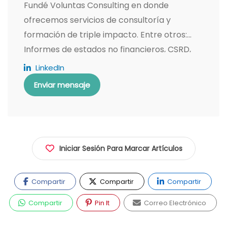
Fundé Voluntas Consulting en donde
ofrecemos servicios de consultoría y
formación de triple impacto. Entre otros:
Informes de estados no financieros, CSRD,
CS3D, EURD, Doble Materialidad, planes
LinkedIn
estratégicos en sostenibilidad,
Enviar mensaje
descarbonización y acción climática.
Evaluación de Impacto B, cálculo de huellas,
riesgo climático. En tecnología:
benchmarking y adaptación de sistemas de
Iniciar Sesión Para Marcar Artículos
gestión ESG, inteligencia y analítica de datos.
Me apasiona conocer organizaciones y
empresas para planificar estrategia
Compartir
Compartir
Compartir
aplicando la innovación tecnológica
Compartir
Pin It
Correo Electrónico
mediante metodologías ágiles. Me focalizo
en proyectos que aporten valor obteniendo