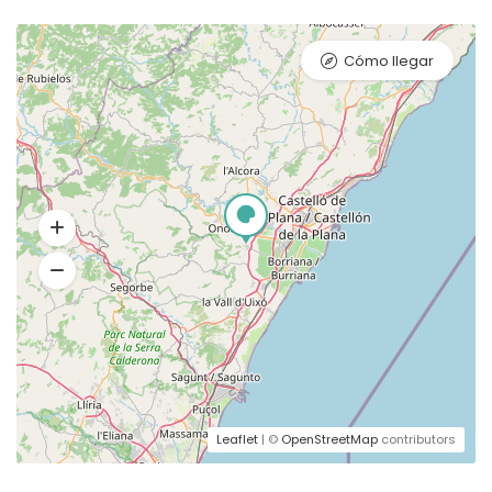
Cómo llegar
Leaflet
| ©
OpenStreetMap
contributors