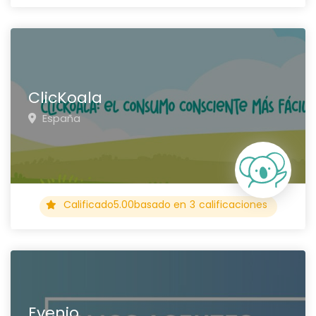
ClicKoala
España
Calificado
5.00
basado en
3
calificaciones
Evenio