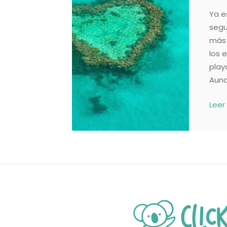
Ya e
segu
más 
los 
play
Aunq
Leer