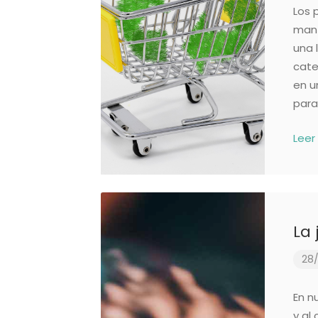
Los 
mant
una 
cate
en u
para 
Leer
La 
28/
En n
y al