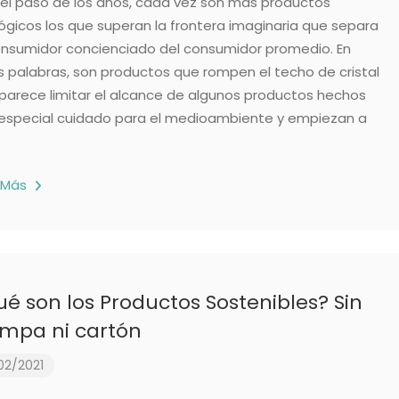
el paso de los años, cada vez son más productos
ógicos los que superan la frontera imaginaria que separa
onsumidor concienciado del consumidor promedio. En
s palabras, son productos que rompen el techo de cristal
parece limitar el alcance de algunos productos hechos
especial cuidado para el medioambiente y empiezan a
 Más
é son los Productos Sostenibles? Sin
ampa ni cartón
02/2021