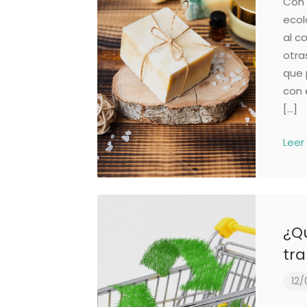
Con 
ecol
al c
otra
que 
con 
[…]
Leer
¿Qu
tr
12/