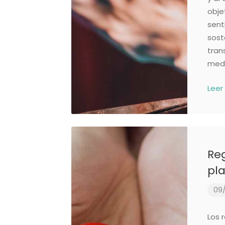
obje
sent
sost
tran
medi
Leer
Reg
pla
09/
Los 