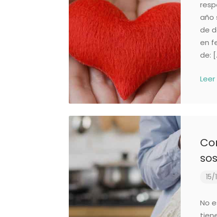
resp
año 
de d
en f
de: [
Leer
Co
sos
15/
No e
tien