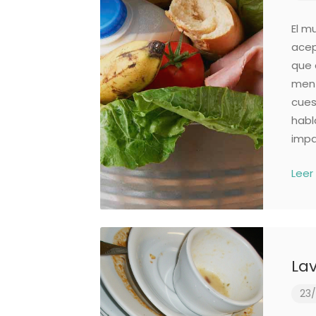
El m
acep
que 
ment
cues
habl
impa
Leer
Lav
23/