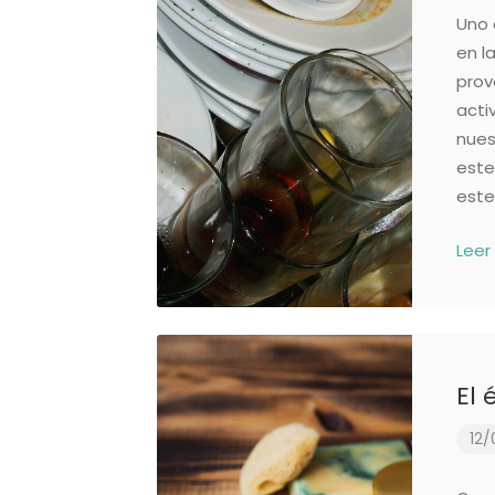
Uno 
en l
prov
acti
nues
este
este
Leer
El 
12/