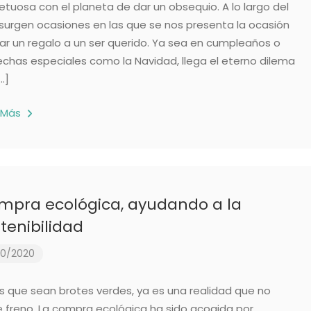
etuosa con el planeta de dar un obsequio. A lo largo del
surgen ocasiones en las que se nos presenta la ocasión
ar un regalo a un ser querido. Ya sea en cumpleaños o
echas especiales como la Navidad, llega el eterno dilema
…]
 Más
mpra ecológica, ayudando a la
tenibilidad
10/2020
s que sean brotes verdes, ya es una realidad que no
e freno. La compra ecológica ha sido acogida por