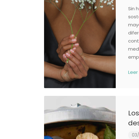
Sin 
sost
mayo
dife
cont
medi
empr
Leer
Lo
des
03/