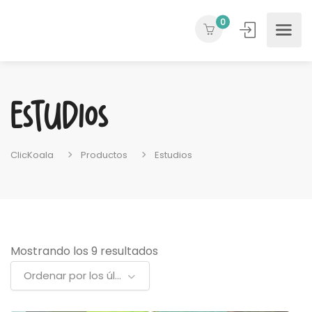
0
Estudios
ClicKoala
Productos
Estudios
Ordenado
Mostrando los 9 resultados
por
Ordenar por los últimos
los
últimos