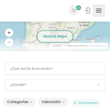
0
Mostrar Mapa
Leaflet
| ©
OpenStreetMap
contributors
¿Dónde?
Categorías
Valoración
Save Search