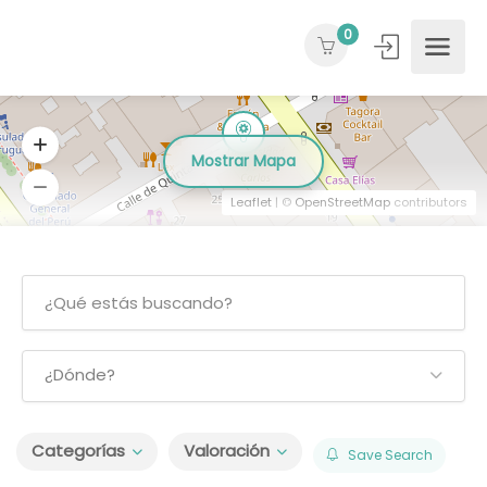
0
Mostrar Mapa
Leaflet
| ©
OpenStreetMap
contributors
¿Dónde?
Categorías
Valoración
Save Search