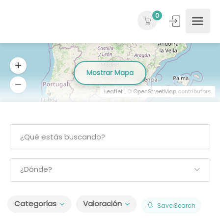
0
Mostrar Mapa
Leaflet
| ©
OpenStreetMap
contributors
¿Dónde?
Categorías
Valoración
Save Search