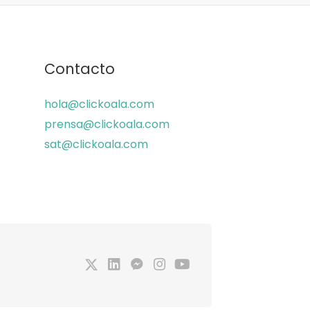
Contacto
hola@clickoala.com
prensa@clickoala.com
sat@clickoala.com